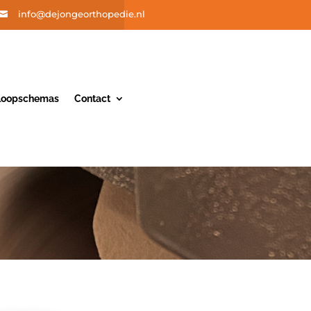
info@dejongeorthopedie.nl

nloopschemas
Contact