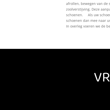
afrollen, bewegen van de 
zoolverstijving. Deze aanp
schoenen. Als uw schoen
schoenen dan mee naar uw 
In overleg voeren we de b
VR