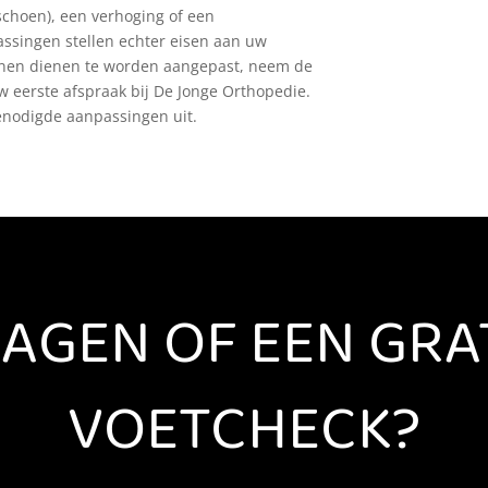
schoen), een verhoging of een
assingen stellen echter eisen aan uw
en dienen te worden aangepast, neem de
eerste afspraak bij De Jonge Orthopedie.
enodigde aanpassingen uit.
AGEN OF EEN GRA
VOETCHECK?